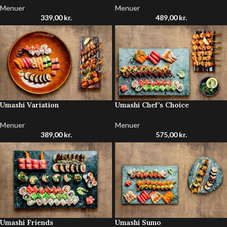
Menuer
Menuer
339,00
kr.
489,00
kr.
Umashi Variation
Umashi Chef’s Choice
Menuer
Menuer
389,00
kr.
575,00
kr.
Umashi Friends
Umashi Sumo