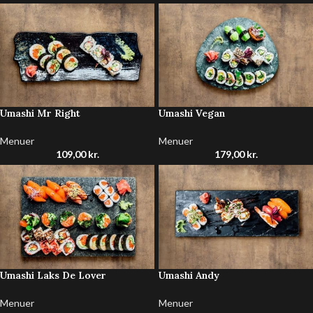
Umashi Mr Right
Umashi Vegan
Menuer
Menuer
109,00
kr.
179,00
kr.
Umashi Laks De Lover
Umashi Andy
Menuer
Menuer