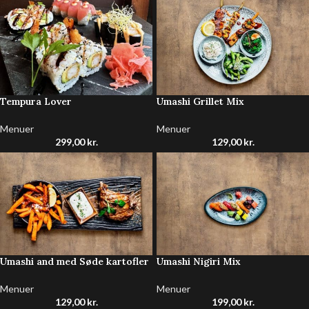
Tempura Lover
Umashi Grillet Mix
Menuer
Menuer
299,00
kr.
129,00
kr.
Umashi and med Søde kartofler
Umashi Nigiri Mix
Menuer
Menuer
129,00
kr.
199,00
kr.