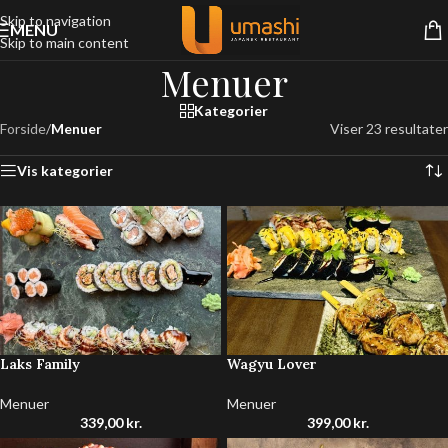
Skip to navigation
MENU
Skip to main content
Menuer
Kategorier
Forside
/
Menuer
Viser 23 resultater
Vis kategorier
Laks Family
Wagyu Lover
Menuer
Menuer
339,00
kr.
399,00
kr.