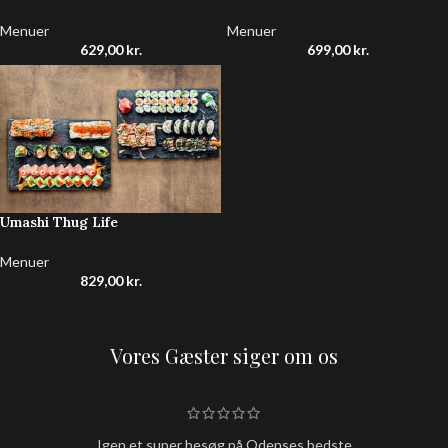
Menuer
Menuer
629,00
kr.
699,00
kr.
Umashi Thug Life
Menuer
829,00
kr.
Vores Gæster siger om os
Igen et super besøg på Odenses bedste
Hold nu