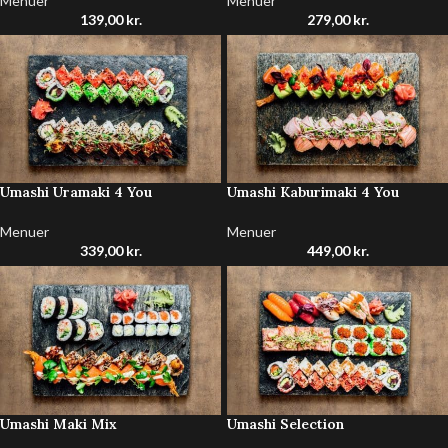
Menuer
Menuer
139,00
kr.
279,00
kr.
Umashi Uramaki 4 You
Umashi Kaburimaki 4 You
Menuer
Menuer
339,00
kr.
449,00
kr.
Umashi Maki Mix
Umashi Selection