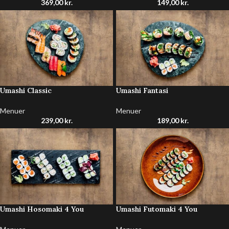
369,00
kr.
149,00
kr.
Umashi Classic
Umashi Fantasi
Menuer
Menuer
239,00
kr.
189,00
kr.
Umashi Hosomaki 4 You
Umashi Futomaki 4 You