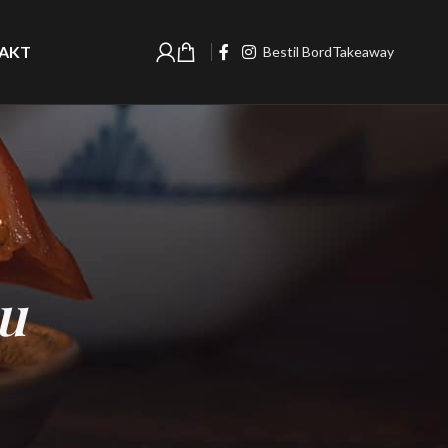
AKT
Bestil Bord
Takeaway
u