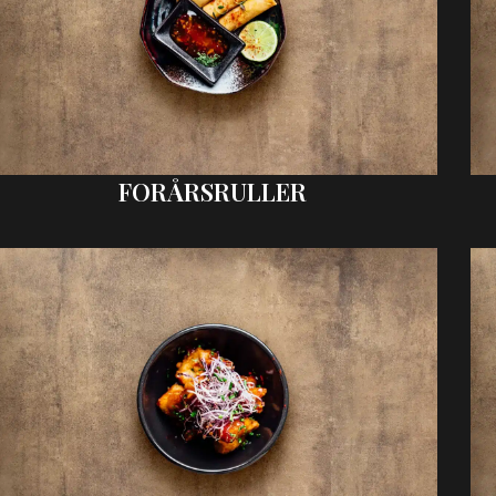
FORÅRSRULLER