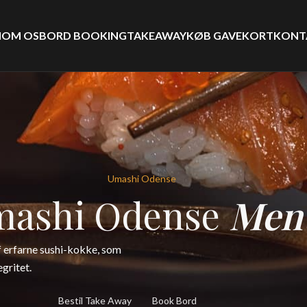
I
OM OS
BORD BOOKING
TAKEAWAY
KØB GAVEKORT
KONT
Umashi Odense
mashi Odense
Men
f erfarne sushi-kokke, som
gritet.
Bestil Take Away
Book Bord