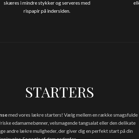
skæres i mindre stykker og serveres med
el
rispapir på indersiden.
STARTERS
nse
med vores lækre starters! Vælg mellem en række smagsfulde
friske edamamebønner, velsmagende tangsalat eller den delikate
nge andre lækre muligheder, der giver dig en perfekt start på din
ioplevelse. Se nogle af dem nedenfor.