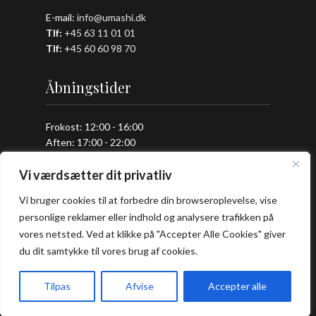
E-mail:
info@umashi.dk
Tlf:
+45 63 11 01 01
Tlf:
+
45 60 60 98 70
Åbningstider
Frokost: 12:00 - 16:00
Aften: 17:00 - 22:00
Køkkenet lukker en halv time før lukketid.
Vi værdsætter dit privatliv
Vi bruger cookies til at forbedre din browseroplevelse, vise
Praktisk
personlige reklamer eller indhold og analysere trafikken på
vores netsted. Ved at klikke på "Accepter Alle Cookies" giver
du dit samtykke til vores brug af cookies.
Bord Booking
Takeaway
Handelsbetingelser
Tilpas
Afvise
Accepter alle
Privatlivs- og cookiepolitik
Forside
Book bord
Takeaway
Kurv
Menu