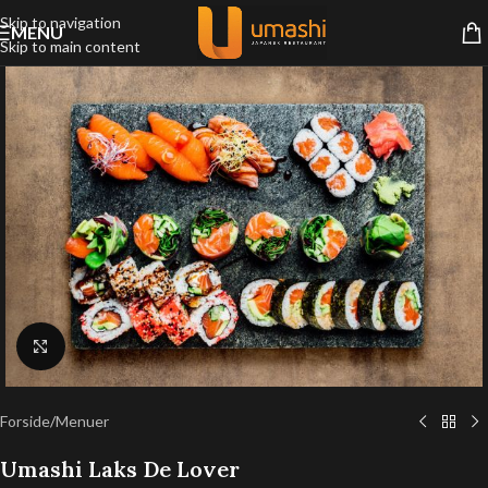
Skip to navigation
MENU
Skip to main content
Klik for at forstørre
Forside
/
Menuer
Umashi Laks De Lover