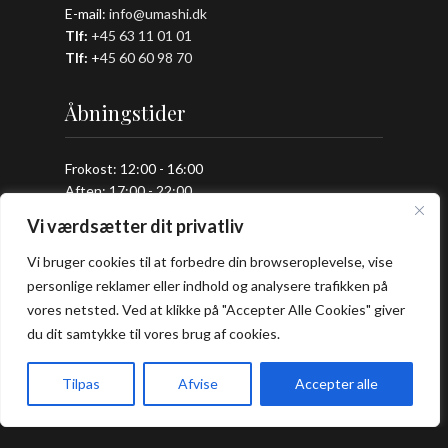
E-mail:
info@umashi.dk
Tlf:
+45 63 11 01 01
Tlf:
+
45 60 60 98 70
Åbningstider
Frokost: 12:00 - 16:00
Aften: 17:00 - 22:00
Vi værdsætter dit privatliv
Køkkenet lukker en halv time før lukketid.
Vi bruger cookies til at forbedre din browseroplevelse, vise
personlige reklamer eller indhold og analysere trafikken på
Praktisk
vores netsted. Ved at klikke på "Accepter Alle Cookies" giver
du dit samtykke til vores brug af cookies.
Bord Booking
Takeaway
Tilpas
Afvise
Accepter alle
Handelsbetingelser
Forside
Book bord
Takeaway
Kurv
Menu
Privatlivs- og cookiepolitik
Smileyrapport