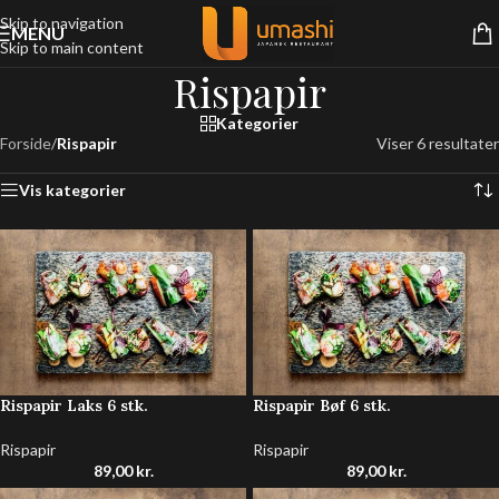
Skip to navigation
MENU
Skip to main content
Rispapir
Kategorier
Forside
/
Rispapir
Viser 6 resultater
Vis kategorier
Rispapir Laks 6 stk.
Rispapir Bøf 6 stk.
Rispapir
Rispapir
89,00
kr.
89,00
kr.