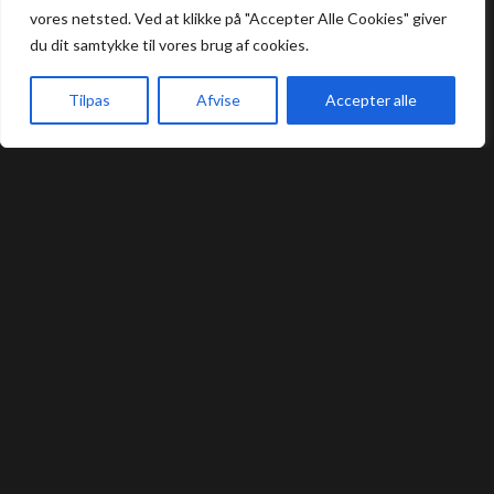
vores netsted. Ved at klikke på "Accepter Alle Cookies" giver
Frokost: 12:00 - 16:00
du dit samtykke til vores brug af cookies.
Aften: 17:00 - 22:00
Køkkenet lukker en halv time før lukketid.
Tilpas
Afvise
Accepter alle
Forside
Book bord
Takeaway
Kurv
Menu
Praktisk
Bord Booking
Takeaway
Handelsbetingelser
Privatlivs- og cookiepolitik
Smileyrapport
Kontakt
Umashi Sushi Restaurant @ 2024 | Powered by
NemBestil ApS