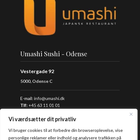
Umashi Sushi - Odense
Vestergade 92
5000, Odense C
E-mail:
info@umashi.dk
Tlf:
+45 63 11 01 01
Tlf:
+
45 60 60 98 70
Vi værdsætter dit privatliv
Åbningstider
Vi bruger cookies til at forbedre din browseroplevelse, vise
personlige reklamer eller indhold og analysere trafikken på