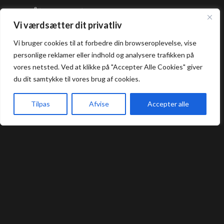
Åbningstider
Vi værdsætter dit privatliv
Frokost: 12:00 - 16:00
Vi bruger cookies til at forbedre din browseroplevelse, vise
Aften: 17:00 - 22:00
personlige reklamer eller indhold og analysere trafikken på
vores netsted. Ved at klikke på "Accepter Alle Cookies" giver
Køkkenet lukker en halv time før lukketid.
du dit samtykke til vores brug af cookies.
Praktisk
Tilpas
Afvise
Accepter alle
Forside
Book bord
Takeaway
Kurv
Menu
Bord Booking
Takeaway
Handelsbetingelser
Privatlivs- og cookiepolitik
Smileyrapport
Kontakt
Umashi Sushi Restaurant @ 2024 | Powered by
NemBestil ApS