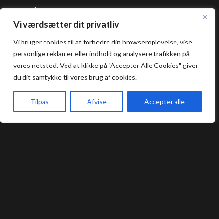
Åbningstider
Vi værdsætter dit privatliv
Frokost: 12:00 - 16:00
Vi bruger cookies til at forbedre din browseroplevelse, vise
Aften: 17:00 - 22:00
personlige reklamer eller indhold og analysere trafikken på
vores netsted. Ved at klikke på "Accepter Alle Cookies" giver
Køkkenet lukker en halv time før lukketid.
du dit samtykke til vores brug af cookies.
Praktisk
Tilpas
Afvise
Accepter alle
Forside
Book bord
Takeaway
Kurv
Menu
Bord Booking
Takeaway
Handelsbetingelser
Privatlivs- og cookiepolitik
Smileyrapport
Kontakt
Umashi Sushi Restaurant @ 2024 | Powered by
NemBestil ApS