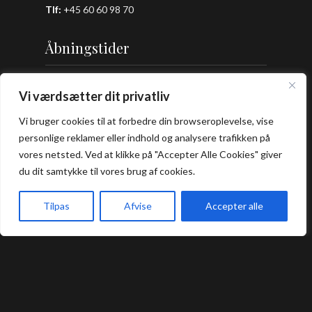
Tlf:
+
45 60 60 98 70
Åbningstider
Frokost: 12:00 - 16:00
Vi værdsætter dit privatliv
Aften: 17:00 - 22:00
Vi bruger cookies til at forbedre din browseroplevelse, vise
Køkkenet lukker en halv time før lukketid.
personlige reklamer eller indhold og analysere trafikken på
vores netsted. Ved at klikke på "Accepter Alle Cookies" giver
Praktisk
du dit samtykke til vores brug af cookies.
Tilpas
Afvise
Accepter alle
Bord Booking
Forside
Book bord
Takeaway
Kurv
Menu
Takeaway
Handelsbetingelser
Privatlivs- og cookiepolitik
Smileyrapport
Kontakt