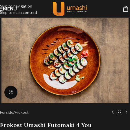
Skip to navigation
MENU
Skip to main content
Klik for at forstørre
Forside
/
Frokost
Frokost Umashi Futomaki 4 You