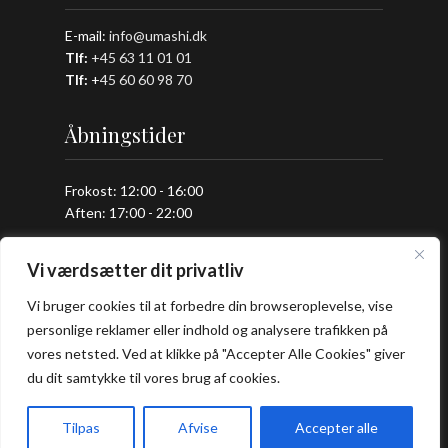
E-mail:
info@umashi.dk
Tlf:
+45 63 11 01 01
Tlf:
+
45 60 60 98 70
Åbningstider
Frokost: 12:00 - 16:00
Aften: 17:00 - 22:00
Køkkenet lukker en halv time før lukketid.
Vi værdsætter dit privatliv
Vi bruger cookies til at forbedre din browseroplevelse, vise
Praktisk
personlige reklamer eller indhold og analysere trafikken på
vores netsted. Ved at klikke på "Accepter Alle Cookies" giver
Bord Booking
du dit samtykke til vores brug af cookies.
Takeaway
Handelsbetingelser
Tilpas
Afvise
Accepter alle
Privatlivs- og cookiepolitik