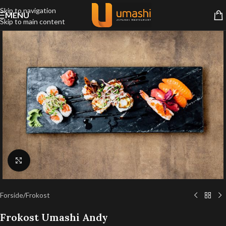
Skip to navigation
MENU
Skip to main content
Klik for at forstørre
Forside
/
Frokost
Frokost Umashi Andy