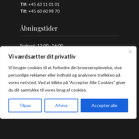
Tlf:
+45 63 11 01 01
Tlf:
+
45 60 60 98 70
Åbningstider
Frokost: 12:00 - 16:00
Aften: 17:00 - 22:00
Vi værdsætter dit privatliv
Køkkenet lukker en halv time før lukketid.
Vi bruger cookies til at forbedre din browseroplevelse, vise
personlige reklamer eller indhold og analysere trafikken på
vores netsted. Ved at klikke på "Accepter Alle Cookies" giver
Praktisk
du dit samtykke til vores brug af cookies.
Bord Booking
Tilpas
Afvise
Accepter alle
Takeaway
Forside
Book bord
Takeaway
Kurv
Menu
Handelsbetingelser
Privatlivs- og cookiepolitik
Smileyrapport
Kontakt