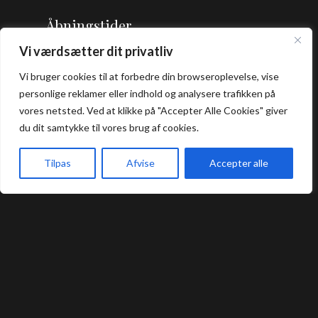
Åbningstider
Vi værdsætter dit privatliv
Frokost: 12:00 - 16:00
Vi bruger cookies til at forbedre din browseroplevelse, vise
Aften: 17:00 - 22:00
personlige reklamer eller indhold og analysere trafikken på
Køkkenet lukker en halv time før lukketid.
vores netsted. Ved at klikke på "Accepter Alle Cookies" giver
du dit samtykke til vores brug af cookies.
Praktisk
Tilpas
Afvise
Accepter alle
Forside
Book bord
Takeaway
Kurv
Menu
Bord Booking
Takeaway
Handelsbetingelser
Privatlivs- og cookiepolitik
Smileyrapport
Kontakt
Umashi Sushi Restaurant @ 2024 | Powered by
NemBestil ApS