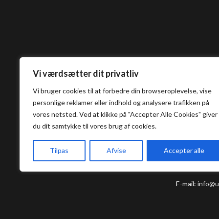
Vi værdsætter dit privatliv
Vi bruger cookies til at forbedre din browseroplevelse, vise
personlige reklamer eller indhold og analysere trafikken på
Umashi S
vores netsted. Ved at klikke på "Accepter Alle Cookies" giver
du dit samtykke til vores brug af cookies.
Vestergade
Tilpas
Afvise
Accepter alle
5000, Odens
E-mail:
info@u
Tlf:
+45 63 11
Tlf:
+
45 60 60