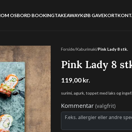
I
OM OS
BORD BOOKING
TAKEAWAY
KØB GAVEKORT
KONT
Forside
/
Kaburimaki
/
Pink Lady 8 stk.
Pink Lady 8 st
119,00
kr.
surimi, agurk, toppet med laks og inge