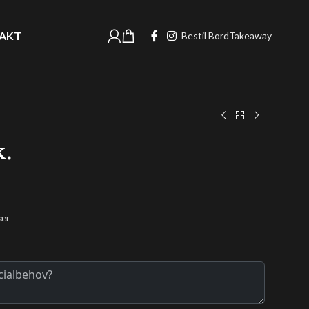
AKT
Bestil Bord
Takeaway
k.
fær