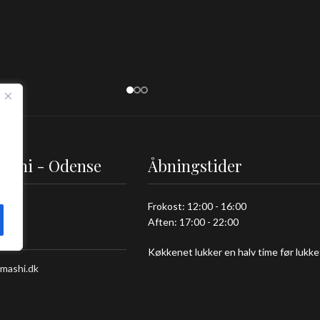
ushi - Odense
Åbningstider
 92
Frokost: 12:00 - 16:00
Aften: 17:00 - 22:00
e C
Køkkenet lukker en halv time før lukke
mashi.dk
 01 01
 98 70