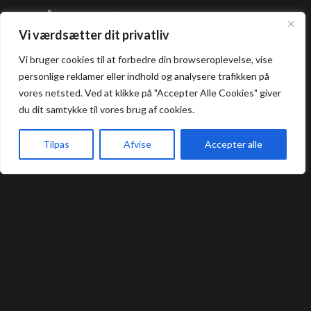
Åbningstider
Vi værdsætter dit privatliv
Frokost: 12:00 - 16:00
Vi bruger cookies til at forbedre din browseroplevelse, vise
Aften: 17:00 - 22:00
personlige reklamer eller indhold og analysere trafikken på
vores netsted. Ved at klikke på "Accepter Alle Cookies" giver
Køkkenet lukker en halv time før lukketid.
du dit samtykke til vores brug af cookies.
Praktisk
Tilpas
Afvise
Accepter alle
Forside
Book bord
Takeaway
Kurv
Menu
Bord Booking
Takeaway
Handelsbetingelser
Privatlivs- og cookiepolitik
Smileyrapport
Kontakt
Umashi Sushi Restaurant @ 2024 | Powered by
NemBestil ApS