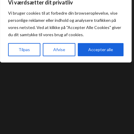
Åbningstider
Vi værdsætter dit privatliv
Vi bruger cookies til at forbedre din browseroplevelse, vise
Frokost: 12:00 - 16:00
personlige reklamer eller indhold og analysere trafikken på
Aften: 17:00 - 22:00
vores netsted. Ved at klikke på "Accepter Alle Cookies" giver
du dit samtykke til vores brug af cookies.
Køkkenet lukker en halv time før lukketid.
Tilpas
Afvise
Accepter alle
Praktisk
Forside
Book bord
Takeaway
Kurv
Menu
Bord Booking
Takeaway
Handelsbetingelser
Privatlivs- og cookiepolitik
Smileyrapport
Kontakt
Umashi Sushi Restaurant @ 2024 | Powered by
NemBestil ApS