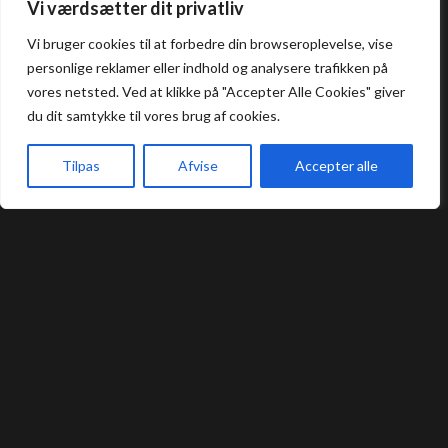
Åbningstider
Vi værdsætter dit privatliv
Vi bruger cookies til at forbedre din browseroplevelse, vise
Frokost: 12:00 - 16:00
personlige reklamer eller indhold og analysere trafikken på
Aften: 17:00 - 22:00
vores netsted. Ved at klikke på "Accepter Alle Cookies" giver
du dit samtykke til vores brug af cookies.
Køkkenet lukker en halv time før lukketid.
Tilpas
Afvise
Accepter alle
Praktisk
Forside
Book bord
Takeaway
Kurv
Menu
Bord Booking
Takeaway
Handelsbetingelser
Privatlivs- og cookiepolitik
Smileyrapport
Kontakt
Umashi Sushi Restaurant @ 2024 | Powered by
NemBestil ApS