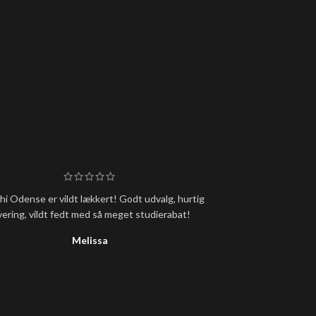
i Odense er vildt lækkert! Godt udvalg, hurtig
Super lækker s
vering, vildt fedt med så meget studierabat!
ventetid, men det
Melissa