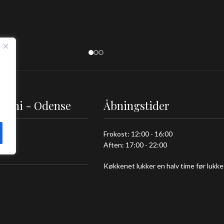
ushi - Odense
Åbningstider
 92
Frokost: 12:00 - 16:00
Aften: 17:00 - 22:00
e C
Køkkenet lukker en halv time før lukke
mashi.dk
 01 01
 98 70