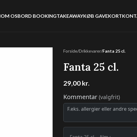
I
OM OS
BORD BOOKING
TAKEAWAY
KØB GAVEKORT
KONT
Forside
/
Drikkevarer
/
Fanta 25 cl.
Fanta 25 cl.
29,00
kr.