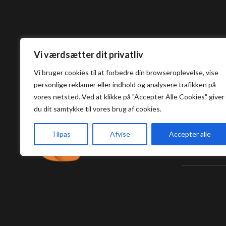
Vi værdsætter dit privatliv
Vi bruger cookies til at forbedre din browseroplevelse, vise
personlige reklamer eller indhold og analysere trafikken på
vores netsted. Ved at klikke på "Accepter Alle Cookies" giver
Umashi S
du dit samtykke til vores brug af cookies.
Tilpas
Afvise
Accepter alle
Vestergade
5000, Odens
E-mail:
info@u
Tlf:
+45 63 11
Tlf:
+
45 60 60