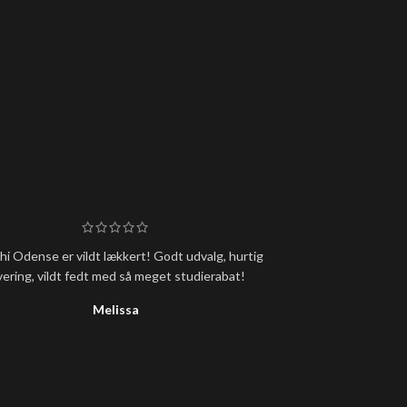
i Odense er vildt lækkert! Godt udvalg, hurtig
Super lækker s
vering, vildt fedt med så meget studierabat!
ventetid, men det
Melissa