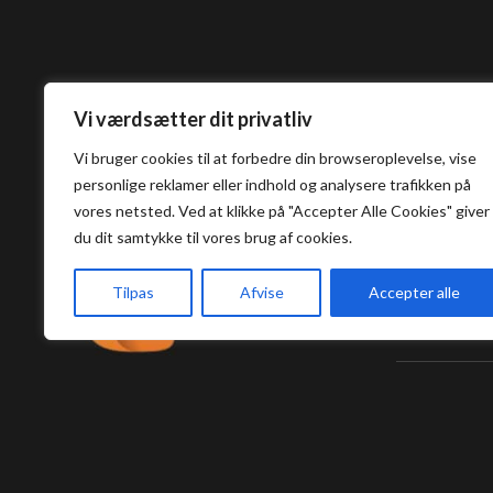
Vi værdsætter dit privatliv
Vi bruger cookies til at forbedre din browseroplevelse, vise
personlige reklamer eller indhold og analysere trafikken på
vores netsted. Ved at klikke på "Accepter Alle Cookies" giver
Umashi S
du dit samtykke til vores brug af cookies.
Tilpas
Afvise
Accepter alle
Vestergade
5000, Odens
E-mail:
info@u
Tlf:
+45 63 11
Tlf:
+
45 60 60