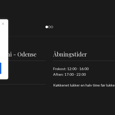
ushi - Odense
Åbningstider
 92
Frokost: 12:00 - 16:00
Aften: 17:00 - 22:00
e C
Køkkenet lukker en halv time før lukke
mashi.dk
 01 01
 98 70