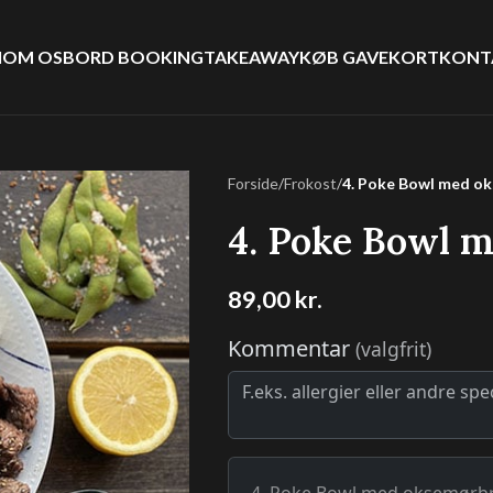
I
OM OS
BORD BOOKING
TAKEAWAY
KØB GAVEKORT
KONT
Forside
/
Frokost
/
4. Poke Bowl med o
4. Poke Bowl 
89,00
kr.