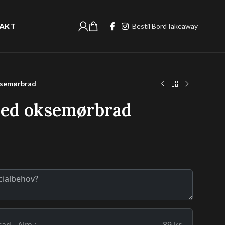
AKT
Bestil Bord
Takeaway
ksemørbrad
med oksemørbrad