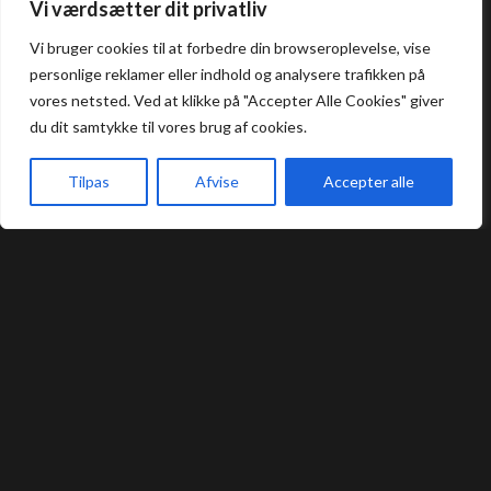
Åbningstider
Vi værdsætter dit privatliv
Vi bruger cookies til at forbedre din browseroplevelse, vise
Frokost: 12:00 - 16:00
personlige reklamer eller indhold og analysere trafikken på
Aften: 17:00 - 22:00
vores netsted. Ved at klikke på "Accepter Alle Cookies" giver
du dit samtykke til vores brug af cookies.
Køkkenet lukker en halv time før lukketid.
Tilpas
Afvise
Accepter alle
Praktisk
Forside
Book bord
Takeaway
Kurv
Menu
Bord Booking
Takeaway
Handelsbetingelser
Privatlivs- og cookiepolitik
Smileyrapport
Kontakt
Umashi Sushi Restaurant @ 2024 | Powered by
NemBestil ApS